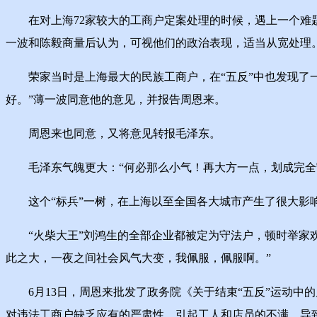
在对上海72家较大的工商户定案处理的时候，遇上一个难题
一波和陈毅商量后认为，可视他们的政治表现，适当从宽处理
荣家当时是上海最大的民族工商户，在“五反”中也发现了一
好。”薄一波同意他的意见，并报告周恩来。
周恩来也同意，又将意见转报毛泽东。
毛泽东气魄更大：“何必那么小气！再大方一点，划成完全
这个“标兵”一树，在上海以至全国各大城市产生了很大影
“火柴大王”刘鸿生的全部企业都被定为守法户，顿时举家欢
此之大，一夜之间社会风气大变，我佩服，佩服啊。”
6月13日，周恩来批发了政务院《关于结束“五反”运动中
对违法工商户缺乏应有的严肃性，引起工人和店员的不满，导