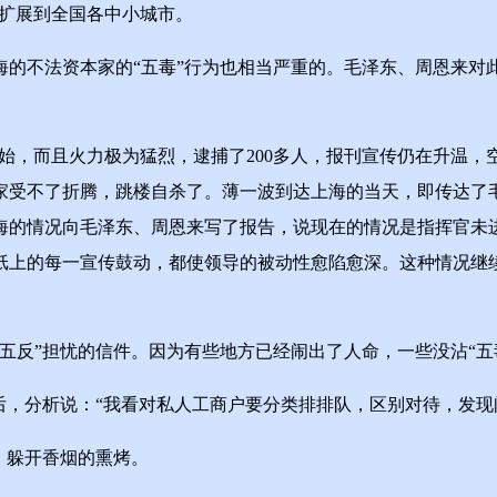
扩展到全国各中小城市。
不法资本家的“五毒”行为也相当严重的。毛泽东、周恩来对
始，而且火力极为猛烈，逮捕了200多人，报刊宣传仍在升温，空
家受不了折腾，跳楼自杀了。薄一波到达上海的当天，即传达了毛
上海的情况向毛泽东、周恩来写了报告，说现在的情况是指挥官未
上的每一宣传鼓动，都使领导的被动性愈陷愈深。这种情况继续
反”担忧的信件。因为有些地方已经闹出了人命，一些没沾“五毒
，分析说：“我看对私人工商户要分类排排队，区别对待，发现
，躲开香烟的熏烤。