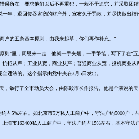
误所在，要求他们以后不再重犯，一般不予追究，并采取团结
税一年，退回侵吞盗窃的财产外，宣布免于罚款，并尽快做出结
户的五条基本原则，由我来起草，你们再作补充。”
则”里，周恩来一走，他就一手夹烟，一手擎笔，写下了在“五
宽，抗拒从严；工业从宽，商业从严；普通商业从宽，投机商业
全违法的。这个指示由党中央在3月5日发出。
一天，举行了全市动员大会，由陈毅市长作报告。他是个演说的
%左右。如北京市5万私人工商户中，守法户约5000户，占10
1%。上海市163400私人工商户中，守法户约占15%左右，基本守