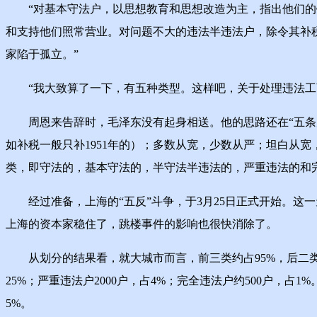
“对基本守法户，以思想教育和思想改造为主，指出他们的错
和支持他们照常营业。对问题不大的违法半违法户，除令其补
家陷于孤立。”
“我大致算了一下，有五种类型。这样吧，关于处理违法工商
周恩来告辞时，毛泽东没有起身相送。他的思路还在“五条原
如补税一般只补1951年的）；多数从宽，少数从严；坦白从
类，即守法的，基本守法的，半守法半违法的，严重违法的和完
经过准备，上海的“五反”斗争，于3月25日正式开始。这
上海的资本家稳住了，跳楼事件的影响也很快消除了。
从划分的结果看，就大城市而言，前三类约占95%，后二类约占5
25%；严重违法户2000户，占4%；完全违法户约500户，占
5%。