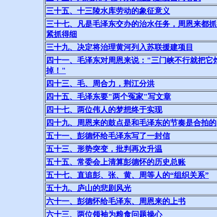
三十五、十三陵水库劳动的象征意义
三十七、凡是毛泽东交办的治水任务，周恩来都抓
紧抓得细
三十九、决定将治理黄河列入苏联援建项目
四十一、毛泽东对周恩来说："三门峡不行就把它
掉！"
四十三、毛、周合力，荆江分洪
四十五、毛泽东要"两个冤家"写文章
四十七、两位伟人的梦想终于实现
四十九、周恩来的鼓点是和毛泽东的节奏是合拍的
五十一、彭德怀给毛泽东写了一封信
五十三、形势突变，批判再次升温
五十五、常委会上清算彭德怀的历史总账
五十七、直追彭、张、黄、周等人的“组织关系”
五十九、庐山的悲剧风光
六十一、彭德怀给毛泽东、周恩来的上书
六十三、两位领袖为粮食问题操心