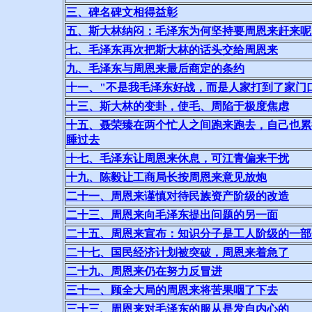
三、碑名碑文相得益彰
五、斯大林纳闷：毛泽东为何坚持要周恩来赶来呢
七、毛泽东再次把斯大林的话头交给周恩来
九、毛泽东与周恩来最后商定的条约
十一、"不是我毛泽东好战，而是人家打到了家门
十三、斯大林的变卦，使毛、周陷于极度焦虑
十五、聂荣臻在两个忙人之间跑来跑去，自己也累
睡过去
十七、毛泽东让周恩来休息，可江青偏来干扰
十九、陈毅让工商局长按周恩来意见放炮
二十一、周恩来谨慎对待民族资产阶级的改造
二十三、周恩来向毛泽东提出问题的另一面
二十五、周恩来宣布：知识分子是工人阶级的一部
二十七、国民经济计划被突破，周恩来着急了
二十九、周恩来仍在努力反冒进
三十一、顾全大局的周恩来将苦果咽了下去
三十三、周恩来对毛泽东的服从是发自内心的