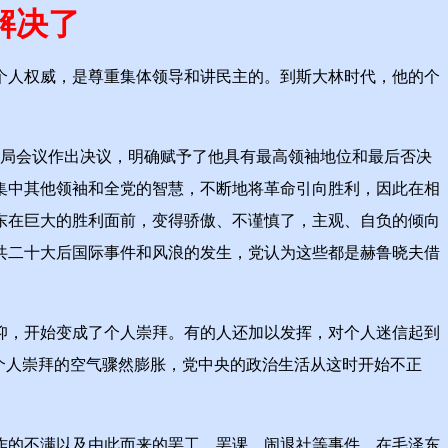
解决了
人权威，是尊重集体领导和讲民主的。到斯大林时代，他的个
治局会议作出决议，明确赋予了他具有最高领袖地位和最后否决
集中其他领袖和全党的智慧，不断地将革命引向胜利，因此在相
泽东在巨大的胜利面前，变得骄傲、不谨慎了，主观、自负的倾向
共二十大后国际事件和风浪的发生，党认为这些都是赫鲁晓夫借
，开始变成了个人崇拜。有的人还加以发挥，对个人迷信起到
个人崇拜的空气骤然膨胀，党中央的政治生活从这时开始不正
的不满以及由此而来的罢工、罢课、闹退社等事件。在毛泽东