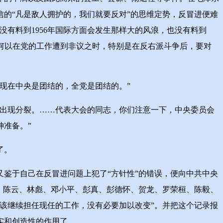
信的“凡是敌人拥护的，我们就要反对”的思维定势，反冒进便难
有料到1956年国际方面会发生那样大的风浪，也没有料到
东何以在党的工作遭到非议之时，特别是在反右派斗争后，要对
现在中央是团结的，全党是团结的。”
出现分裂。……代表大会的同志，你们注意一下，中央委员会
准备。”
了。
鉴于自己在反冒进问题上犯了“方针性”的错误，便向中共中央
德、陈云、林彪、邓小平、彭真、彭德怀、贺龙、罗荣桓、陈毅、
该继续担任现任的工作，没有必要加以改变”。并把这个记录报
实和创造性的作用了。