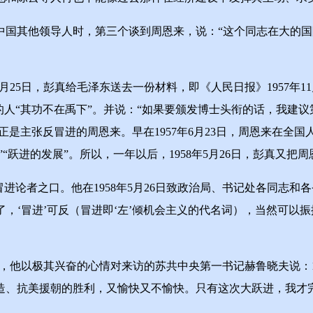
中国其他领导人时，第三个谈到周恩来，说：“这个同志在大的
月25日，彭真给毛泽东送去一份材料，即《人民日报》1957年
的人“其功不在禹下”。并说：“如果要颁发博士头衔的话，我建
正是主张反冒进的周恩来。早在1957年6月23日，周恩来在全国
骤”“跃进的发展”。所以，一年以后，1958年5月26日，彭真又
论者之口。他在1958年5月26日致政治局、书记处各同志和
了，‘冒进’可反（冒进即‘左’倾机会主义的代名词），当然可
他以极其兴奋的心情对来访的苏共中央第一书记赫鲁晓夫说：1
造、抗美援朝的胜利，又愉快又不愉快。只有这次大跃进，我才