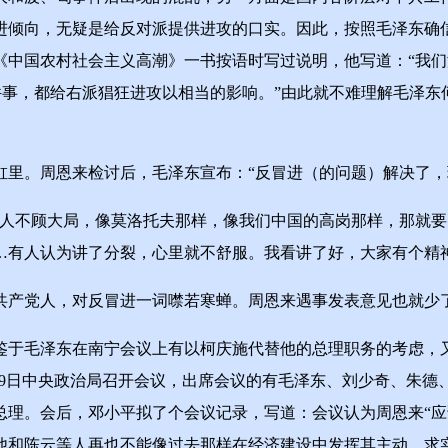
冒进倾向，无疑是给反对派提供进攻的口实。因此，按照毛泽东确
中国农村社会主义高潮》一书按语时写过说明，他写道：“我们没
这两件事，都给右派猖狂进攻以相当的影响。”由此就不难理解毛泽
。周恩来检讨后，毛泽东宣布：“反冒进（的问题）解决了，
不顾大局，像莫洛托夫那样，像我们中国的高岗那样，那就要
…有人认为讲了分裂，心里就不舒服。我看讲了好，大家有个精神
产党人，对反冒进一词噤若寒蝉。周恩来遇事发表意见也就少
毛泽东在南宁会议上有以柯庆施代替他的总理职务的考虑，又
月9日中央政治局召开会议，出席会议的有毛泽东、刘少奇、朱
总理。会后，邓小平拟了个会议记录，写道：会议认为周恩来“应
他和陈云等人再也不能像过去那样在经济建设中发挥其主动、求