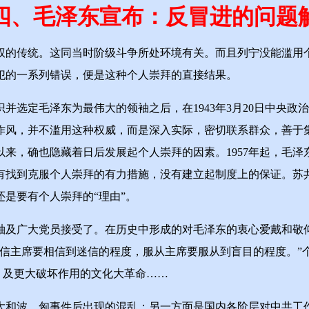
四、毛泽东宣布：反冒进的问题
的传统。这同当时阶级斗争所处环境有关。而且列宁没能滥用个
犯的一系列错误，便是这种个人崇拜的直接结果。
定毛泽东为最伟大的领袖之后，在1943年3月20日中央政
作风，并不滥用这种权威，而是深入实际，密切联系群众，善于
来，确也隐藏着日后发展起个人崇拜的因素。1957年起，毛
有找到克服个人崇拜的有力措施，没有建立起制度上的保证。苏
是要有个人崇拜的“理由”。
及广大党员接受了。在历史中形成的对毛泽东的衷心爱戴和敬仰
相信主席要相信到迷信的程度，服从主席要服从到盲目的程度。”
”，及更大破坏作用的文化大革命……
和波、匈事件后出现的混乱；另一方面是国内各阶层对中共工作