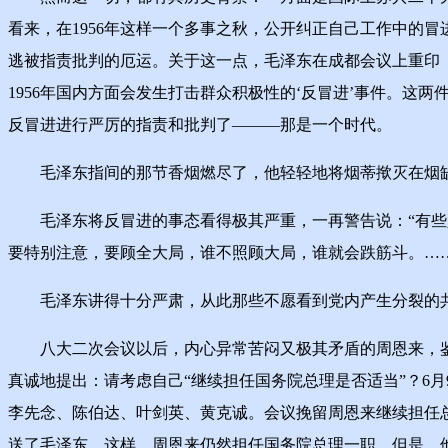
看来，在1956年这样一个多事之秋，公开纠正自己工作中的
逃被指责批判的厄运。关于这一点，毛泽东在成都会议上重印《
1956年国内方面会发生打击群众积极性的‘反冒进’事件。
反冒进进行严厉的指责和批判了———那是一个时代。
毛泽东指间的那节香烟燃尽了，他轻轻地将烟蒂揿灭在烟缸里
毛泽东将反冒进的事态看得极其严重，一再警告说：“有些人
要特别注意，要顾全大局，谁不照顾大局，谁就会跌筋斗。…
毛泽东讲得十分严肃，从此那些不愿看到党内产生分裂的共
八大二次会议以后，内心异常苦闷又极其矛盾的周恩来，鉴于
真诚地提出：请考虑自己“继续担任国务院总理是否适当”？6
李先念、陈伯达、叶剑英、黄克诚。会议挽留周恩来继续担任
送了毛泽东。这样，周恩来仍然担任国务院总理一职。但是，