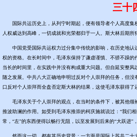
三十
国际共运历史上，从列宁时期起，便有领导者个人高度集权
人权威达到高峰，一切成就和光荣都归于一人。斯大林后期所
中国党受国际共运权力过分集中传统的影响，在历史地认识并选
权的资格。在长时间中，毛泽东保持了谦虚谨慎、不骄不躁的
当长的时间里，在实践中并没有构成重大问题。但自延安整风以
随之发展。中共八大正确地申明过反对个人崇拜的任务，但没
口反对个人崇拜而全盘否定斯大林的结果，这使毛泽东获得了还
毛泽东关于个人崇拜的观点，在当时的条件下，被其他领袖
推波助澜的作用。如受到毛泽东推崇的柯庆施就说过：“我们
常，“左”的东西便得以畅行无阻，以至发展到后来的“大跃进
然而这一切，都有其历史背景：一方面是国际上苏共二十大