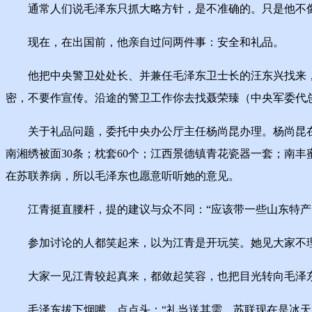
通常人们说毛泽东只抓大略方针，是不准确的。只是他不像周
现在，在出国前，他亲自过问两件事：安全和礼品。
他把中央警卫处处长、并兼任毛泽东卫士长的汪东兴找来，说
密，不要作宣传。沿途的警卫工作你去找聂荣臻（中央军委代
关于礼品问题，委托中央办公厅主任杨尚昆办理。杨尚昆在
南湘绣被面30条；枕套60个；江西景德镇青花瓷器一套；南丰
在苏联养病，所以毛泽东也愿意听听她的意见。
江青挺直腰杆，提的建议与众不同：“应该带一些山东特产
参加讨论的人都笑起来，以为江青是开玩笑。她见大家不理会
大家一见江青较起真来，都敛起笑容，也把目光转向毛泽
毛泽东拔下烟嘴，点点头：“礼当送其需，苏联现在是冰天