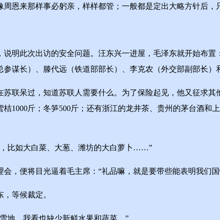
恩来那样事必躬亲，样样都管；一般都是定出大略方针后，只
明此次出访的安全问题。汪东兴一进屋，毛泽东就开始布置：
总参谋长）、滕代远（铁道部部长）、李克农（外交部副部长）
苏联呆过，知道苏联人需要什么。为了保险起见，他又征求其他
蜜桔1000斤；冬笋500斤；还有浙江的龙井茶、贵州的茅台酒
，比如大白菜、大葱、潍坊的大白萝卜……”
，便将目光逼着毛主席：“礼品嘛，就是要带些能表明我们国
东，等候裁定。
雪地，我看也缺少新鲜水果和蔬菜。”