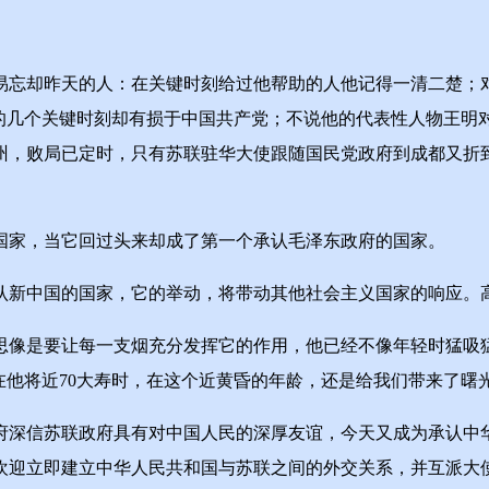
忘却昨天的人：在关键时刻给过他帮助的人他记得一清二楚；对
的几个关键时刻却有损于中国共产党；不说他的代表性人物王明对
州，败局已定时，只有苏联驻华大使跟随国民党政府到成都又折
家，当它回过头来却成了第一个承认毛泽东政府的国家。
新中国的国家，它的举动，将带动其他社会主义国家的响应。高
是要让每一支烟充分发挥它的作用，他已经不像年轻时猛吸猛
志在他将近70大寿时，在这个近黄昏的年龄，还是给我们带来了曙
深信苏联政府具有对中国人民的深厚友谊，今天又成为承认中华
欢迎立即建立中华人民共和国与苏联之间的外交关系，并互派大