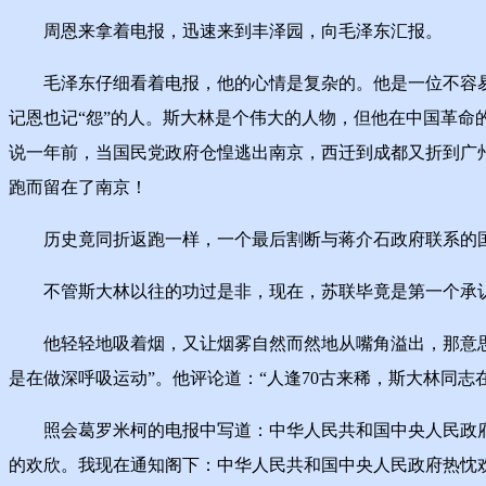
周恩来拿着电报，迅速来到丰泽园，向毛泽东汇报。
毛泽东仔细看着电报，他的心情是复杂的。他是一位不容易
记恩也记“怨”的人。斯大林是个伟大的人物，但他在中国革命
说一年前，当国民党政府仓惶逃出南京，西迁到成都又折到广
跑而留在了南京！
历史竟同折返跑一样，一个最后割断与蒋介石政府联系的国
不管斯大林以往的功过是非，现在，苏联毕竟是第一个承认
他轻轻地吸着烟，又让烟雾自然而然地从嘴角溢出，那意思像
是在做深呼吸运动”。他评论道：“人逢70古来稀，斯大林同
照会葛罗米柯的电报中写道：中华人民共和国中央人民政府
的欢欣。我现在通知阁下：中华人民共和国中央人民政府热忱