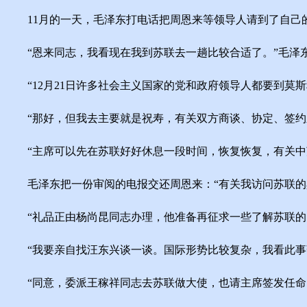
11月的一天，毛泽东打电话把周恩来等领导人请到了自己
“恩来同志，我看现在我到苏联去一趟比较合适了。”毛泽
“12月21日许多社会主义国家的党和政府领导人都要到莫斯
“那好，但我去主要就是祝寿，有关双方商谈、协定、签约
“主席可以先在苏联好好休息一段时间，恢复恢复，有关中苏
毛泽东把一份审阅的电报交还周恩来：“有关我访问苏联的具
“礼品正由杨尚昆同志办理，他准备再征求一些了解苏联的同
“我要亲自找汪东兴谈一谈。国际形势比较复杂，我看此事暂
“同意，委派王稼祥同志去苏联做大使，也请主席签发任命