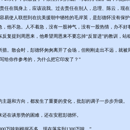
年主要责任在我身上，应该说我。过去责任在别人，总理、陈云，现
很容易使人联想到在抗美援朝中牺牲的毛岸英，是彭德怀没有保护
急，他不急。人不着急，没有一股神气，没有一股热情，办不好
东反复提到周恩来，他希望周恩来不要忘掉“反冒进”的教训，站
措。散会时，彭德怀匆匆离开了会场，但刚刚走出不远，就被周
写给你作参考的，为什么把它印发了？”
主题和方向，都发生了重要的变化，批彭的调子一步步升级。
还在谈形势的困难，还在安慰彭德怀。
000万吨则根据不多，现在落实到1300万吨。”