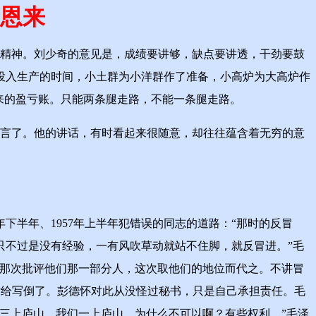
恩来
的精神。刘少奇的意见是，成绩要讲够，缺点要讲透，干劲要鼓
投入生产的时间，小土群为小洋群作了准备，小高炉为大高炉作
来的盈亏账。只能两条腿走路，不能一条腿走路。
言了。他的讲话，有时看起来很随意，却往往蕴含着无穷的意
半年、1957年上半年犯错误的同志的道路：“那时的反冒
只不过是没有经验，一有风吹草动就站不住脚，就反冒进。”毛
是那次批评他们那一部分人，这次取他们的地位而代之。不讲冒
写时给写倒了。彭德怀对此从没怪过秘书，只是自己承担责任。毛
来三上庐山，我们一上庐山，为什么不可以啊？有些权利。”毛泽