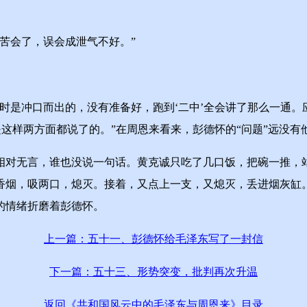
苦会了，误会成泄气不好。”
时是冲口而出的，没有准备好，跑到‘二中’全会讲了那么一通
是这样两方面都说了的。”在周恩来看来，彭德怀的“问题”远没有
对无言，谁也没说一句话。黄克诚只吃了几口饭，把碗一推，站
香烟，吸两口，熄灭。接着，又点上一支，又熄灭，丢进烟灰缸
的情绪折磨着彭德怀。
上一篇：五十一、彭德怀给毛泽东写了一封信
下一篇：五十三、形势突变，批判再次升温
返回《共和国风云中的毛泽东与周恩来》目录