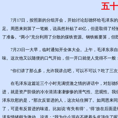
五十
7月17日，按照新的分组开会，开始讨论彭德怀给毛泽东的
足。周恩来则算了一笔账，说虽然补贴了40亿，但是取得了
了准备。“两小”充分利用了分散的煤铁资源。钢铁账要算，
7月23日一大早，临时通知开全体大会。上午，毛泽东亲自
味。这次他又以随便的口气开始，但一开口就使人觉得不一般
“你们讲了那么多，允许我讲点吧，可以不可以？吃了三次
在毛泽东这篇近三个小时充满愤激之情的讲话中，对彭德怀等人
进，就是资产阶级的冷冷清清凄凄惨惨的泄气性、悲观性。我
泽东欣慰的是，“那次反冒进的人，这次站住脚了。如周恩来
了，可是有反冒进的味道。比如说‘有失有得’，‘得’放在后
泽东情绪颇为激动，说道：“我为什么现在不硬着头皮顶住了呢