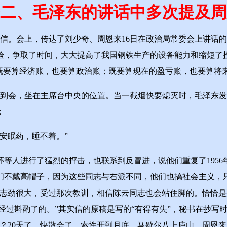
二、毛泽东的讲话中多次提及周
信。会上，传达了刘少奇、周恩来16日在政治局常委会上讲话
经验，争取了时间，大大提高了我国钢铁生产的设备能力和缩短了
但既要算经济账，也要算政治账；既要算现在的盈亏账，也要算将
到会，坐在主席台中央的位置。当一截烟快要熄灭时，毛泽东发
：
安眠药，睡不着。”
进行了猛烈的抨击，也联系到反冒进，说他们重复了1956年下
们不戴高帽子，因为这些同志与右派不同，他们也搞社会主义，
同志劲很大，受过那次教训，相信陈云同志也会站住脚的。恰恰
面是经过斟酌了的。”其实信的原稿是写的“有得有失”，秘书在抄
？20天了，快散会了，索性开到月底。马歇尔八上庐山，周恩