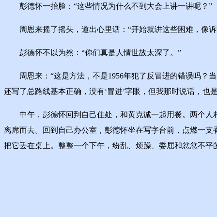
彭德怀一抬脸：“这些情况为什么不到大会上讲一讲呢？”
周恩来摇了摇头，道出心里话：“开始就讲这些困难，像诉
彭德怀不以为然：“你们真是人情世故太深了。”
周恩来：“这是方法，不是1956年犯了反冒进的错误吗？当
还写了总路线基本正确，没有‘冒进’字眼，但我那时说话，也
中午，彭德怀回到自己住处，和黄克诚一起用餐。两个人相
离席而去。回到自己办公室，彭德怀坐在写字台前，点燃一支
把它丢在桌上。整整一个下午，纷乱、烦躁、委屈和忿忿不平