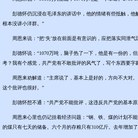
彭德怀仍沉浸在毛泽东的讲话中，他的情绪有些抵触，他解释
根本没讲小洋群。”
周恩来说：“把‘失’放在前面是有意识的，应把落实同泄气
彭德怀说：“1070万吨，脑子热了一下，他是有一份的，但
考？我有个感觉，共产党有不敢批评的风气了，写个东西要字
周恩来劝解道：“主席说了，基本上是好的，方向不大对。当
这个批评也很好。”
彭德怀想不通：“共产党不能批评，这违反共产党的基本原
周恩来心里也仍记挂着经济问题：“钢、铁、煤的计划不能完
的煤只有七天的储备。六个月的存粮只有310亿斤。去年增加了208