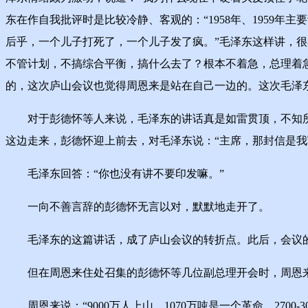
东在作自我批评时是比较冷静、客观的：“1958年、1959
后乎，一个儿子打死了，一个儿子发了疯。”毛泽东这样讲，
不管计划，不搞综合平衡，搞什么去了？根本不着急，总理着
的，这次庐山会议也觉得周恩来是站在自己一边的。这次毛泽
对于彭德怀等人来说，毛泽东的讲话真是如雷贯顶，不知所
这边走来，彭德怀迎上前去，对毛泽东说：“主席，那封信是我
毛泽东回答：“你也没有讲不要印发嘛。”
一向不善言辞的彭德怀无言以对，默默地走开了。
毛泽东的这篇讲话，成了庐山会议的转折点。此后，会议的
但在周恩来住处召集的彭德怀等几位副总理开会时，周恩来
周恩来说：“9000万人上山，1070万吨是一个革命。2700-3